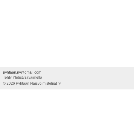
pyhtaan.nv@gmail.com
Tehty Yhdistysavaimella
©
2026 Pyhtään Naisvoimistelijat ry